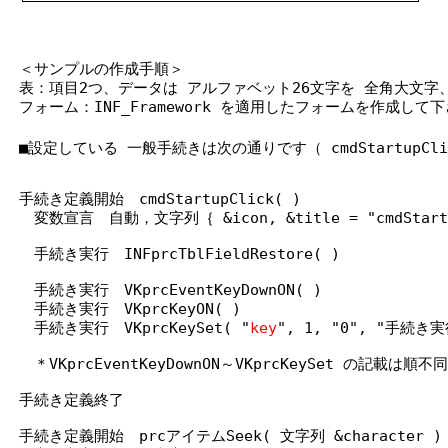
＜サンプルの作成手順＞
表：項目2つ、データは アルファベット26文字を 全角大文
フォーム：INF_Framework を適用したフォームを作成して
■設定している 一般手続きは次の通りです（ cmdStartup
手続き定義開始 cmdStartupClick( )
変数宣言 自動，文字列｛ &icon, &title = "cmdStartup
手続き実行 INFprcTblFieldRestore( )
手続き実行 VKprcEventKeyDownON( )
手続き実行 VKprcKeyON( )
手続き実行 VKprcKeySet( "
key
", 1, "0", "手続き実
＊VKprcEventKeyDownON～VKprcKeySet の記載は順不同
手続き定義終了
手続き定義開始 prcアイテムSeek( 文字列 &character )