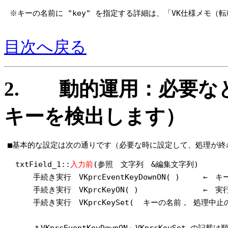
※キーの名前に "key" を指定する詳細は、「VK仕様メモ
目次へ戻る
2. 動的運用：必要な
キーを検出します）
■基本的な設定は次の通りです（必要な時に設定して、処理が終
txtField_1::
入力前
(参照 文字列 &編集文字列)
手続き実行 VKprcEventKeyDownON( )
← キ
手続き実行 VKprcKeyON( )
← 実
手続き実行 VKprcKeySet( キーの名前， 処
＊VKprcEventKeyDownON～VKprcKeySet の記載