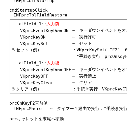
INFprcUTLStartup
cmdStartupClick
INFprcTblFieldRestore
txtField_1::
入力前
← キーダウンイベントをオ
VKprcEventKeyDownON
← 実行許可
VKprcKeyON
← セット
VKprcKeySet
※セット（例）
：VKprcKeySet( "F2
"手続き実行 prcOnKeyF2直前
txtField_1::
入力後
← キーダウンイベントをオ
VKprcEventKeyDownOFF
← 実行禁止
VKprcKeyOFF
← クリア
VKprcKeyClear
※クリア（例）
：手続き実行 VKprcKeyC
prcOnKeyF2直前値
INFprcMacro ← タイマー１経由で実行："手続き実行 prcキ
prcキャレットを末尾へ移動