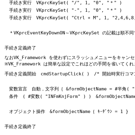
手続き実行 VKprcKeySet( "/", 1, "0", "＊" )
手続き実行 VKprcKeySet( "-", 1, "0", "＊" )
手続き実行 VKprcKeySet( "Ctrl + M", 1, "2,4,6,8,
＊VKprcEventKeyDownON～VKprcKeySet の記載は順不同
手続き定義終了
なおVK_Framework を使わずにスラッシュメニューをキ
※VK_Framework は簡単な設定でこれほどの手間を省いてくれ
手続き定義開始 cmdStartupClick( ) /* 開始時実行コ
変数宣言 自動，文字列｛ &formObjectName = #半角( 
条件 ( #変数( "INFmKnjForm" ) ) &formObjectName
オブジェクト操作 &formObjectName｛ ｷｰﾀﾞｳﾝ = 1 }
手続き定義終了