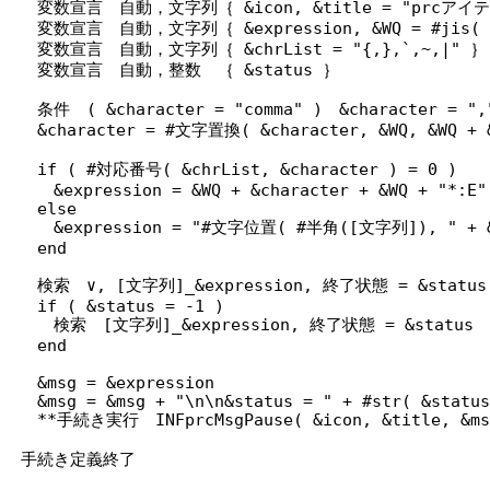
変数宣言 自動，文字列｛ &icon, &title = "prcアイテムS
変数宣言 自動，文字列｛ &expression, &WQ = #jis( #
変数宣言 自動，文字列｛ &chrList = "{,},`,~,|" ｝
変数宣言 自動，整数 ｛ &status ｝
条件 ( &character = "comma" ) &character = ",
&character = #文字置換( &character, &WQ, &WQ + 
if ( #対応番号( &chrList, &character ) = 0 )
&expression = &WQ + &character + &WQ + "*:E"
else
&expression = "#文字位置( #半角([文字列]), " + &WQ 
end
検索 ∨, [文字列]_&expression, 終了状態 = &status
if ( &status = -1 )
検索 [文字列]_&expression, 終了状態 = &status
end
&msg = &expression
&msg = &msg + "\n\n&status = " + #str( &status
**手続き実行 INFprcMsgPause( &icon, &title, &ms
手続き定義終了