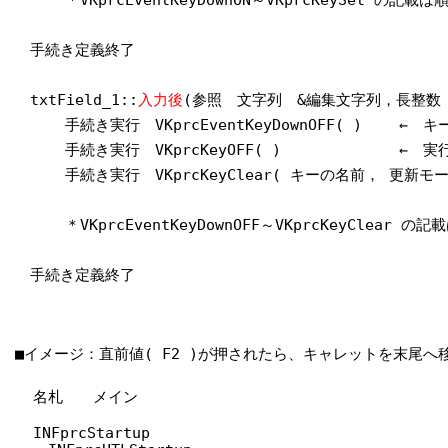
手続き定義終了
txtField_1::
入力後
(参照 文字列 &編集文字列，長整数
手続き実行 VKprcEventKeyDownOFF( )
← キ
手続き実行 VKprcKeyOFF( )
← 実
手続き実行 VKprcKeyClear( キーの名前， 更
＊VKprcEventKeyDownOFF～VKprcKeyClear の
手続き定義終了
■イメージ：直前値( F2 )が押されたら、キャレットを末尾
名札 メイン
INFprcStartup