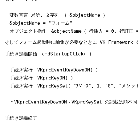
変数宣言 局所, 文字列 ｛ &objectName ｝
&objectName = "フォーム"
オブジェクト操作 &objectName｛ 行挿入 = 0, 行訂正 =
そしてフォーム起動時に編集が必要なときに VK_Framewo
手続き定義開始 cmdStartupClick( )
手続き実行 VKprcEventKeyDownON( )
手続き実行 VKprcKeyON( )
手続き実行 VKprcKeySet( "ｽﾍﾟｰｽ", 1, "0", "
＊VKprcEventKeyDownON～VKprcKeySet の記載は順不同
手続き定義終了