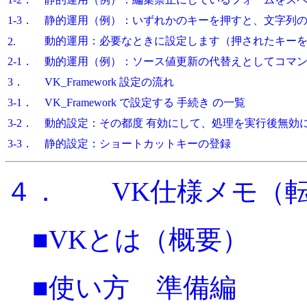
1-3．
静的運用（例）：いずれかのキーを押すと、文字列
動的運用：必要なときに設定します（押されたキー
2.
2-1．
動的運用（例）：ソース値更新の代替えとしてコマ
3．
VK_Framework 設定の流れ
3-1．
VK_Framework で設定する 手続き の一覧
3-2．
動的設定：その都度 有効にして、処理を実行後無効
3-3．
静的設定：ショートカットキーの登録
４． VK仕様メモ（
■VKとは（概要）
■使い方 準備編